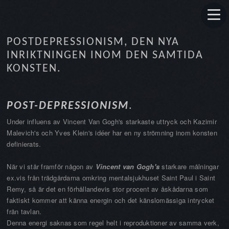
POSTDEPRESSIONISM, DEN NYA
INRIKTNINGEN INOM DEN SAMTIDA
KONSTEN.
POST-DEPRESSIONISM
.
Under influens av Vincent Van Gogh's starkaste uttryck och Kazimir
Malevich's och Yves Klein's idéer har en ny strömning inom konsten
definierats.
När vi står framför någon av
Vincent van Gogh's
starkare målningar
ex.vis från trädgårdarna omkring mentalsjukhuset Saint Paul i Saint
Remy, så är det en förhållandevis stor procent av åskådarna som
faktiskt kommer att känna energin och det känslomässiga intrycket
från tavlan.
Denna energi saknas som regel helt i reproduktioner av samma verk,