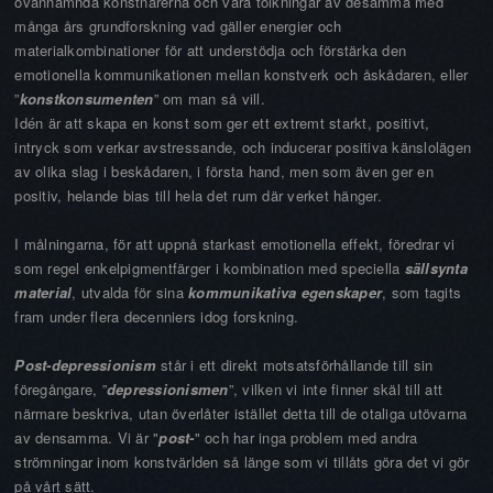
ovannämnda konstnärerna och våra tolkningar av desamma med
många års grundforskning vad gäller energier och
materialkombinationer för att understödja och förstärka den
emotionella kommunikationen mellan konstverk och åskådaren, eller
”
konstkonsumenten
” om man så vill.
Idén är att skapa en konst som ger ett extremt starkt, positivt,
intryck som verkar avstressande, och inducerar positiva känslolägen
av olika slag i beskådaren, i första hand, men som även ger en
positiv, helande bias till hela det rum där verket hänger.
I målningarna, för att uppnå starkast emotionella effekt, föredrar vi
som regel enkelpigmentfärger i kombination med speciella
sällsynta
material
, utvalda för sina
kommunikativa egenskaper
, som tagits
fram under flera decenniers idog forskning.
Post-depressionism
står i ett direkt motsatsförhållande till sin
föregångare, ”
depressionismen
”, vilken vi inte finner skäl till att
närmare beskriva, utan överlåter istället detta till de otaliga utövarna
av densamma. Vi är "
post-
" och har inga problem med andra
strömningar inom konstvärlden så länge som vi tillåts göra det vi gör
på vårt sätt.