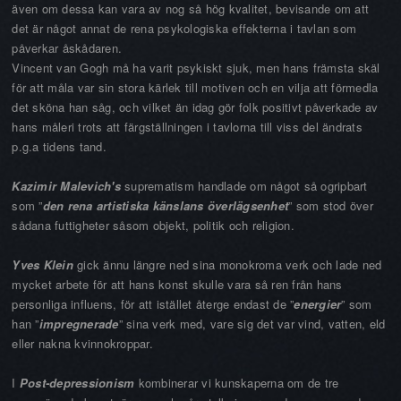
även om dessa kan vara av nog så hög kvalitet, bevisande om att
det är något annat de rena psykologiska effekterna i tavlan som
påverkar åskådaren.
Vincent van Gogh må ha varit psykiskt sjuk, men hans främsta skäl
för att måla var sin stora kärlek till motiven och en vilja att förmedla
det sköna han såg, och vilket än idag gör folk positivt påverkade av
hans måleri trots att färgställningen i tavlorna till viss del ändrats
p.g.a tidens tand.
Kazimir Malevich's
suprematism handlade om något så ogripbart
som ”
den rena artistiska känslans överlägsenhet
” som stod över
sådana futtigheter såsom objekt, politik och religion.
Yves Klein
gick ännu längre ned sina monokroma verk och lade ned
mycket arbete för att hans konst skulle vara så ren från hans
personliga influens, för att istället återge endast de ”
energier
” som
han ”
impregnerade
” sina verk med, vare sig det var vind, vatten, eld
eller nakna kvinnokroppar.
I
Post-depressionism
kombinerar vi kunskaperna om de tre