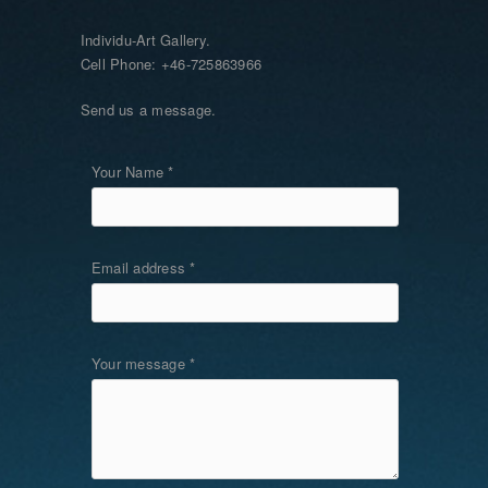
Individu-Art Gallery.
Cell Phone: +46-725863966
Send us a message.
Your Name *
Email address *
Your message *